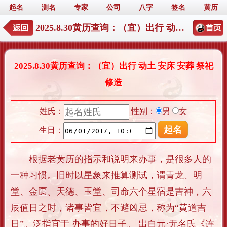
起名
测名
专家
公司
八字
签名
黄历
2025.8.30黄历查询：（宜）出行 动土 安床 安葬 祭祀 修造
2025.8.30黄历查询：（宜）出行 动土 安床 安葬 祭祀
修造
姓氏：
性别：
男
女
生日：
根据老黄历的指示和说明来办事，是很多人的
一种习惯。旧时以星象来推算测试，谓青龙、明
堂、金匮、天德、玉堂、司命六个星宿是吉神，六
辰值日之时，诸事皆宜，不避凶忌，称为“黄道吉
日”。泛指宜于 办事的好日子。 出自元·无名氏《连