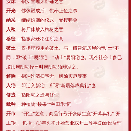
安床
：指安置睡床卧铺之意
开光
：佛像塑成后、供奉上位之事
纳采
：缔结婚姻的仪式、受授聘金
入殓
：将尸体放入棺材之意
移徙
：指搬家迁移住所之意
破土
：仅指埋葬用的破土、与一般建筑房屋的“动土”不
同，即“破土”属阴宅，“动土”属阳宅也。现今社会上多已
滥用属阴宅择日时属阴宅须辨别之。
解除
：指冲洗清扫宅舍、解除灾厄等事
入宅
：即迁入新宅、所谓“新居落成典礼”也
修造
：指阳宅之造与修理
栽种
：种植物“接果”“种田禾”同
开市
：“开业”之意，商品行号开张做生意“开幕典礼”“开
工”同。包括：(1)年头初开始营业或开工等事(2)新设店铺