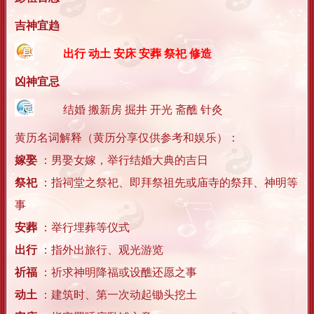
吉神宜趋
出行 动土 安床 安葬 祭祀 修造
凶神宜忌
结婚 搬新房 掘井 开光 斋醮 针灸
黄历名词解释（黄历分享仅供参考和娱乐）：
嫁娶
：男娶女嫁，举行结婚大典的吉日
祭祀
：指祠堂之祭祀、即拜祭祖先或庙寺的祭拜、神明等
事
安葬
：举行埋葬等仪式
出行
：指外出旅行、观光游览
祈福
：祈求神明降福或设醮还愿之事
动土
：建筑时、第一次动起锄头挖土