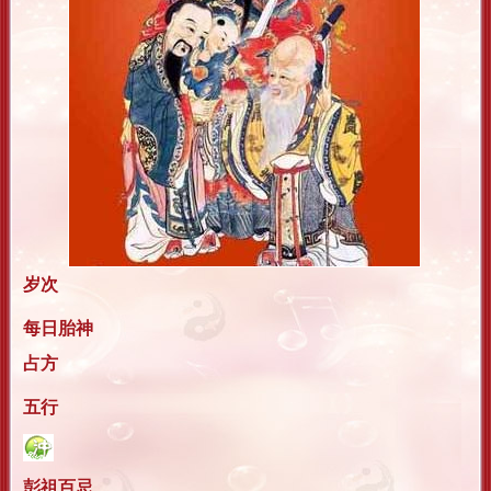
岁次
每日胎神
占方
五行
彭祖百忌