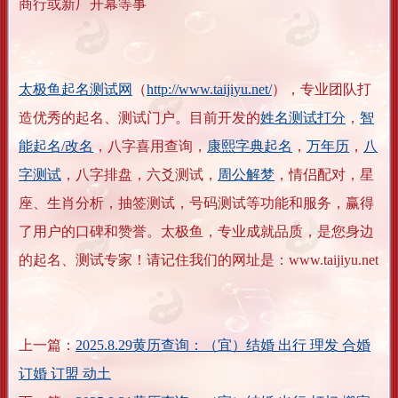
商行或新厂开幕等事
太极鱼起名测试网
（
http://www.taijiyu.net/
），专业团队打
造优秀的起名、测试门户。目前开发的
姓名测试打分
，
智
能起名/改名
，八字喜用查询，
康熙字典起名
，
万年历
，
八
字测试
，八字排盘，六爻测试，
周公解梦
，情侣配对，星
座、生肖分析，抽签测试，号码测试等功能和服务，赢得
了用户的口碑和赞誉。太极鱼，专业成就品质，是您身边
的起名、测试专家！请记住我们的网址是：www.taijiyu.net
上一篇：
2025.8.29黄历查询：（宜）结婚 出行 理发 合婚
订婚 订盟 动土