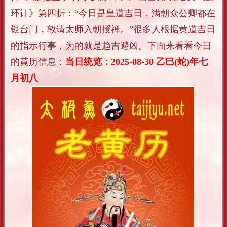
环计》第四折：“今日是皇道吉日，满朝众公卿都在
银台门，敦请太师入朝授禅。”很多人根据黄道吉日
的指示行事，为的就是趋吉避凶。下面来看看今日
的黄历信息：
当日统览：2025-08-30 乙巳(蛇)年七
月初八