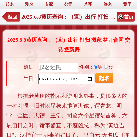
起名
测名
专家
公司
八字
签名
黄历
2025.6.8黄历查询：（宜）出行 打扫 搬家 签订合同 交易 搬新房
2025.6.8黄历查询：（宜）出行 打扫 搬家 签订合同 交
易 搬新房
姓氏：
性别：
男
女
生日：
根据老黄历的指示和说明来办事，是很多人的
一种习惯。旧时以星象来推算测试，谓青龙、明
堂、金匮、天德、玉堂、司命六个星宿是吉神，六
辰值日之时，诸事皆宜，不避凶忌，称为“黄道吉
日”。泛指宜于 办事的好日子。 出自元·无名氏《连