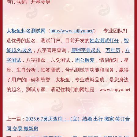
商行或新厂开幕等事
太极鱼起名测试网
（
http://www.taijiyu.net/
），专业团队打
造优秀的起名、测试门户。目前开发的
姓名测试打分
，
智
能起名/改名
，八字喜用查询，
康熙字典起名
，
万年历
，
八
字测试
，八字排盘，六爻测试，
周公解梦
，情侣配对，星
座、生肖分析，抽签测试，号码测试等功能和服务，赢得
了用户的口碑和赞誉。太极鱼，专业成就品质，是您身边
的起名、测试专家！请记住我们的网址是：www.taijiyu.net
上一篇：
2025.6.7黄历查询：（宜）结婚 出行 搬家 签订合
同 交易 搬新房