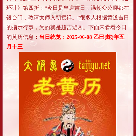
环计》第四折：“今日是皇道吉日，满朝众公卿都在
银台门，敦请太师入朝授禅。”很多人根据黄道吉日
的指示行事，为的就是趋吉避凶。下面来看看今日
的黄历信息：
当日统览：2025-06-08 乙巳(蛇)年五
月十三