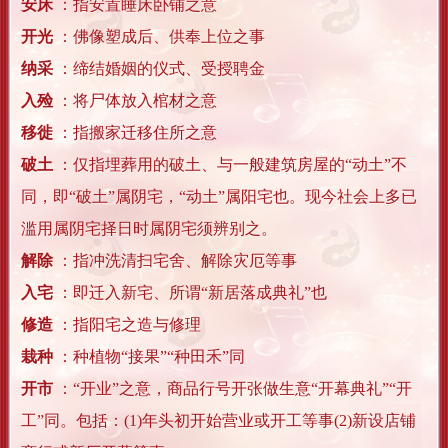
安床
：指安置睡床卧铺之意
开光
：佛像塑成后、供奉上位之事
纳采
：缔结婚姻的仪式、受授聘金
入殓
：将尸体放入棺材之意
移徙
：指搬家迁移住所之意
破土
：仅指埋葬用的破土、与一般建筑房屋的“动土”不
同，即“破土”属阴宅，“动土”属阳宅也。现今社会上多已
滥用属阴宅择日时属阴宅须辨别之。
解除
：指冲洗清扫宅舍、解除灾厄等事
入宅
：即迁入新宅、所谓“新居落成典礼”也
修造
：指阳宅之造与修理
栽种
：种植物“接果”“种田禾”同
开市
：“开业”之意，商品行号开张做生意“开幕典礼”“开
工”同。包括：(1)年头初开始营业或开工等事(2)新设店铺