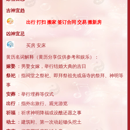
吉神宜趋
出行 打扫 搬家 签订合同 交易 搬新房
凶神宜忌
买房 安床
黄历名词解释（黄历分享仅供参考和娱乐）：
嫁娶
：男娶女嫁，举行结婚大典的吉日
祭祀
：指祠堂之祭祀、即拜祭祖先或庙寺的祭拜、神明等
事
安葬
：举行埋葬等仪式
出行
：指外出旅行、观光游览
祈福
：祈求神明降福或设醮还愿之事
动土
：建筑时、第一次动起锄头挖土