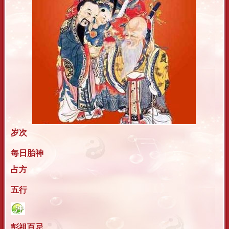
岁次
每日胎神
占方
五行
彭祖百忌