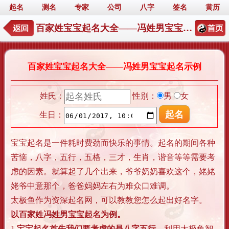
起名
测名
专家
公司
八字
签名
黄历
百家姓宝宝起名大全——冯姓男宝宝起名示例
百家姓宝宝起名大全——冯姓男宝宝起名示例
姓氏：
性别：
男
女
生日：
宝宝起名是一件耗时费劲而快乐的事情。起名的期间各种
苦恼，八字，五行，五格，三才，生肖，谐音等等需要考
虑的因素。就算起了几个出来，爷爷奶奶喜欢这个，姥姥
姥爷中意那个，爸爸妈妈左右为难众口难调。
太极鱼作为资深起名网，可以教教您怎么起出好名字。
以百家姓冯姓男宝宝起名为例。
1.
宝宝起名首先我们要考虑的是八字五行。
利用太极鱼智