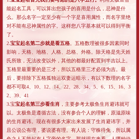
能起名工具，可以算出您孩子的喜用是什么，忌神是什
么。那么名字一定至少有一个字是喜用属性，而名字里绝
对不能有忌神属性的字。这样您八字基本就可以得到平衡
了。
2.
宝宝起名第二步就是看五格
。五格数理被很多因素同时
影响，天格、地格、人格、总格、外格。除天格是先天姓
氏所致，无法改变以外，其他的都最好配置到半吉以上。
五格里最重要的是三才，所以五格里三才必须为吉。最
后，要排除下五格孤独运双妻运暗示，有以下数理的名字
都不可取4、10、12、14、22、28、34、5、6、15、16、3
2、39、41
3.宝
宝起名第三步看生肖
，主要参考太极鱼生肖避讳就可
以。太极鱼是遵循古法，没有参合个人的理解，原滋原味
的生肖避讳。现在有很多大家出来发展了生肖避讳字，并
且公说公有理，婆说婆有理。有人说：守株待兔，所以属
兔之人不能起有人字旁的名字。那就现在来看，人哪种动