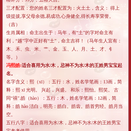
三才配置：您的姓名三才配置为：火土土，含义： 得上
级提拔,享父母余德,易成功,心身健全,得长寿享荣誉。
（吉）
生肖属相：命主出生于：马年，有“土”的字对命主有
利，“越”字中正好有“土”，命主吉祥！（马年生人宜有：
木、禾、虫、米、艹、金、玉、人、月、土、才、钅
等。）
冯熙皓:
适合喜用为水/木，忌神不为水/木的王姓男宝宝起
名。
名字含义：
熙（xī）：五行：水，姓名学笔画：13画，简
释：熙 xī 光明。 兴起，兴盛。 和乐：熙怡。熙笑。 古
同“禧".
皓（hào）：五行：木，姓名学笔画：12画，简
释：皓 hào 洁白，明亮：皓白。皓齿。皓首穷经。皓月当
空。
五行八字：适合喜用为水/木，忌神不为水/木的王姓男宝
宝参考使用。