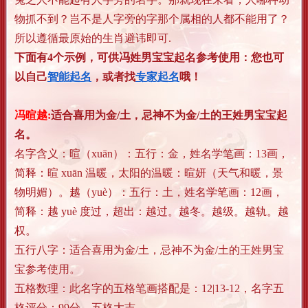
物抓不到？岂不是人字旁的字那个属相的人都不能用了？
所以遵循最原始的生肖避讳即可.
下面有4个示例，可供冯姓男宝宝起名参考使用：您也可
以自己
智能起名
，或者找
专家起名
哦！
冯暄越:
适合喜用为金/土，忌神不为金/土的王姓男宝宝起
名。
名字含义：
暄（xuān）：五行：金，姓名学笔画：13画，
简释：暄 xuān 温暖，太阳的温暖：暄妍（天气和暖，景
物明媚）。
越（yuè）：五行：土，姓名学笔画：12画，
简释：越 yuè 度过，超出：越过。越冬。越级。越轨。越
权。
五行八字：适合喜用为金/土，忌神不为金/土的王姓男宝
宝参考使用。
五格数理：此名字的五格笔画搭配是：12|13-12，名字五
格评分：99分，五格大吉。