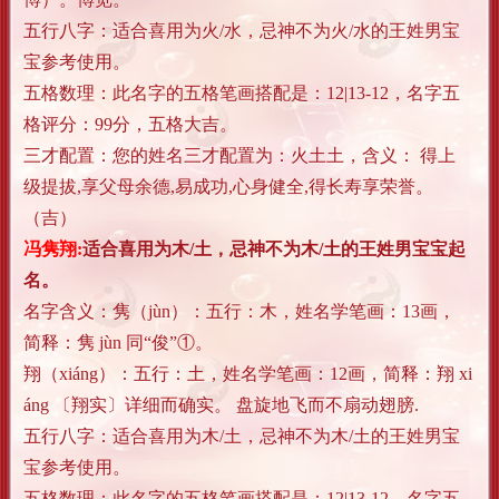
五行八字：适合喜用为火/水，忌神不为火/水的王姓男宝
宝参考使用。
五格数理：此名字的五格笔画搭配是：12|13-12，名字五
格评分：99分，五格大吉。
三才配置：您的姓名三才配置为：火土土，含义： 得上
级提拔,享父母余德,易成功,心身健全,得长寿享荣誉。
（吉）
冯隽翔:
适合喜用为木/土，忌神不为木/土的王姓男宝宝起
名。
名字含义：
隽（jùn）：五行：木，姓名学笔画：13画，
简释：隽 jùn 同“俊”①。
翔（xiáng）：五行：土，姓名学笔画：12画，简释：翔 xi
áng 〔翔实〕详细而确实。 盘旋地飞而不扇动翅膀.
五行八字：适合喜用为木/土，忌神不为木/土的王姓男宝
宝参考使用。
五格数理：此名字的五格笔画搭配是：12|13-12，名字五