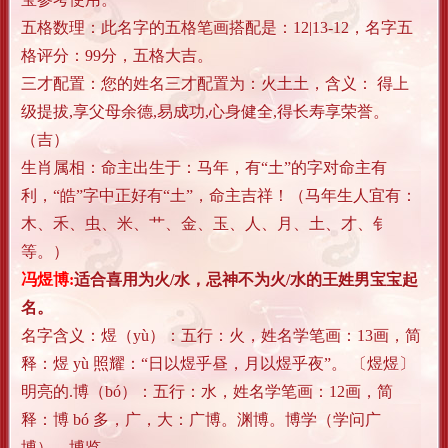
五格数理：此名字的五格笔画搭配是：12|13-12，名字五
格评分：99分，五格大吉。
三才配置：您的姓名三才配置为：火土土，含义： 得上
级提拔,享父母余德,易成功,心身健全,得长寿享荣誉。
（吉）
生肖属相：命主出生于：马年，有“土”的字对命主有
利，“皓”字中正好有“土”，命主吉祥！（马年生人宜有：
木、禾、虫、米、艹、金、玉、人、月、土、才、钅
等。）
冯煜博:
适合喜用为火/水，忌神不为火/水的王姓男宝宝起
名。
名字含义：
煜（yù）：五行：火，姓名学笔画：13画，简
释：煜 yù 照耀：“日以煜乎昼，月以煜乎夜”。 〔煜煜〕
明亮的.
博（bó）：五行：水，姓名学笔画：12画，简
释：博 bó 多，广，大：广博。渊博。博学（学问广
博）。博览。