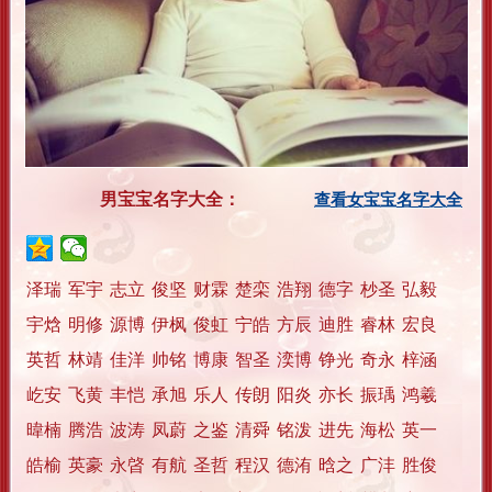
男宝宝名字大全：
查看女宝宝名字大全
泽瑞
军宇
志立
俊坚
财霖
楚栾
浩翔
德字
杪圣
弘毅
宇焓
明修
源博
伊枫
俊虹
宁皓
方辰
迪胜
睿林
宏良
英哲
林靖
佳洋
帅铭
博康
智圣
湙博
铮光
奇永
梓涵
屹安
飞黄
丰恺
承旭
乐人
传朗
阳炎
亦长
振瑀
鸿羲
暐楠
腾浩
波涛
凤蔚
之鉴
清舜
铭泼
进先
海松
英一
皓榆
英豪
永晵
有航
圣哲
程汉
德洧
晗之
广沣
胜俊