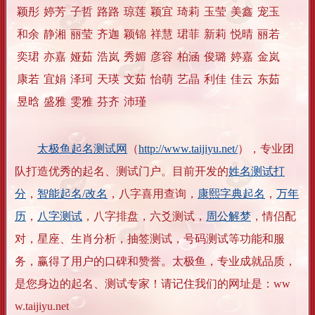
颖彤
婷芳
子哲
路路
琼莲
颖宜
琦莉
玉莹
美鑫
宠玉
和余
静湘
丽莹
齐迦
颖锦
祥慧
珺菲
新莉
悦晴
丽若
奕珺
亦嘉
娅茹
浩岚
秀媚
彦容
柏涵
俊璐
婷嘉
金岚
康若
宜娟
泽珂
天瑛
文茹
怡萌
艺晶
利佳
佳云
东茹
昱晗
盛雅
雯雅
芬齐
沛瑾
太极鱼起名测试网
（
http://www.taijiyu.net/
），专业团
队打造优秀的起名、测试门户。目前开发的
姓名测试打
分
，
智能起名/改名
，八字喜用查询，
康熙字典起名
，
万年
历
，
八字测试
，八字排盘，六爻测试，
周公解梦
，情侣配
对，星座、生肖分析，抽签测试，号码测试等功能和服
务，赢得了用户的口碑和赞誉。太极鱼，专业成就品质，
是您身边的起名、测试专家！请记住我们的网址是：ww
w.taijiyu.net