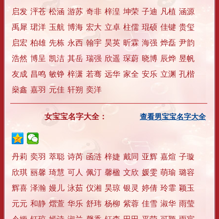
启发
泙苍
松涵
游苏
奇非
梓湟
坤荣
子迪
凡植
涵源
禹犀
珺洋
玉航
博海
宏大
立卓
柱儒
琨硕
佳键
贵玺
启宏
柏雄
先栋
永西
翰宇
昊英
昕霖
海强
烨磊
尹韵
浩然
博呈
凯洁
其岳
瑞强
欣遥
琛蔚
晓博
辰烨
昱帆
友成
昌鸣
敏铮
梓潇
若骞
远华
家全
安乐
立渊
孔楷
燊鑫
嘉羽
元佳
轩朔
奕洋
女宝宝名字大全：
查看男宝宝名字大全
丹莉
奕羽
萃聪
诗芮
函涟
梓婕
戴同
亚辉
嘉煊
子璇
欣琪
丽馨
琦慧
可人
佩汀
馨楹
文欣
媛雯
萌瑜
璐容
辉喜
泽瀚
嫚儿
泳茹
仪湘
昊琼
银灵
婷倩
玲霏
颖玉
元元
和静
熠萱
华乐
舒玮
杨柳
紫蓉
佳雪
淑华
雨莹