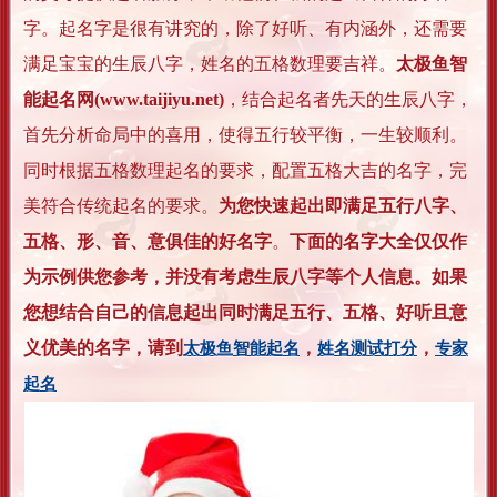
字。起名字是很有讲究的，除了好听、有内涵外，还需要
满足宝宝的生辰八字，姓名的五格数理要吉祥。
太极鱼智
能起名网(www.taijiyu.net)
，结合起名者先天的生辰八字，
首先分析命局中的喜用，使得五行较平衡，一生较顺利。
同时根据五格数理起名的要求，配置五格大吉的名字，完
美符合传统起名的要求。
为您快速起出即满足五行八字、
五格、形、音、意俱佳的好名字
。
下面的名字大全仅仅作
为示例供您参考，并没有考虑生辰八字等个人信息。如果
您想结合自己的信息起出同时满足五行、五格、好听且意
义优美的名字，请到
，
，
太极鱼智能起名
姓名测试打分
专家
起名