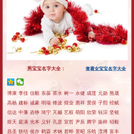
男宝宝名字大全：
查看女宝宝名字大全
博康
李佳
信毅
东葆
茶水
树一
永健
成莲
元勋
熊晟
高杨
建标
诚豪
明瑞
锋波
煌业
惠祥
景俣
子熙
经赋
信达
中藩
咨铮
琦宁
芃樾
艺权
萌阳
欣荣
钰淙
坚铭
煜天
庭满
光本
义轩
孔彦
宣哲
尹辰
腾宇
振梓
绍毅
昌圣
轶结
俊亦
鹤霖
术钢
君晔
景昭
乐晗
湙博
富丰