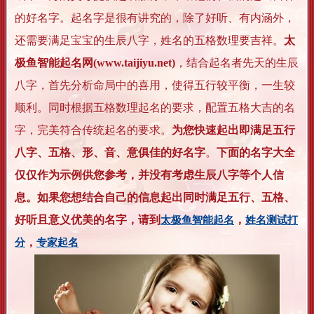
的好名字。起名字是很有讲究的，除了好听、有内涵外，
还需要满足宝宝的生辰八字，姓名的五格数理要吉祥。
太
极鱼智能起名网(www.taijiyu.net)
，结合起名者先天的生辰
八字，首先分析命局中的喜用，使得五行较平衡，一生较
顺利。同时根据五格数理起名的要求，配置五格大吉的名
字，完美符合传统起名的要求。
为您快速起出即满足五行
八字、五格、形、音、意俱佳的好名字
。
下面的名字大全
仅仅作为示例供您参考，并没有考虑生辰八字等个人信
息。如果您想结合自己的信息起出同时满足五行、五格、
好听且意义优美的名字，请到
，
太极鱼智能起名
姓名测试打
，
分
专家起名