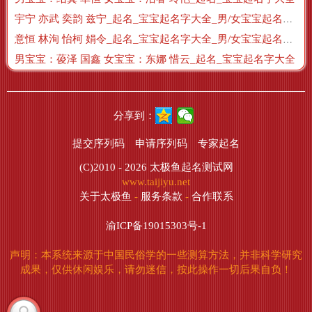
宇宁 亦武 奕韵 兹宁_起名_宝宝起名字大全_男/女宝宝起名大全
意恒 林洵 怡柯 娟令_起名_宝宝起名字大全_男/女宝宝起名大全
男宝宝：葰泽 国鑫 女宝宝：东娜 惜云_起名_宝宝起名字大全
分享到：
提交序列码
申请序列码
专家起名
(C)2010 - 2026
太极鱼起名测试网
www.taijiyu.net
关于太极鱼
-
服务条款
-
合作联系
渝ICP备19015303号-1
声明：本系统来源于中国民俗学的一些测算方法，并非科学研究
成果，仅供休闲娱乐，请勿迷信，按此操作一切后果自负！