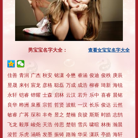
男宝宝名字大全：
查看女宝宝名字大全
佳善
青润
广杰
秋安
铭潇
令懋
睿涵
俊迪
俊秩
庚辰
昱晟
来钊
宸龙
彦格
聪磊
万成
成浩
柳睿
琦新
海锐
永轩
铠睿
铧耀
士森
启林
云汉
若升
乐中
喜睿
晨铭
良华
晔洲
泉雁
宗哲
哲贤
波航
一汉
长乐
俊达
云然
敏睿
广苒
琛和
丰奇
昱之
楚楠
良骏
斯斯
时皓
志鸻
飞龙
毅厚
峻尧
天浩
传思
楚朝
雪兵
啸暄
林衡
瀚晨
浚哲
乐虎
涵旸
发墨
振铸
路瀚
华采
潇跃
亭皓
海轩