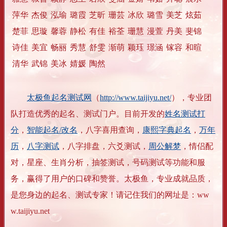
萍华
杰俊
泓瑜
璐霞
芝昕
珊芸
冰欣
璐雪
美芝
炫茹
楚菲
思璇
馨蓉
静松
有佳
裕荃
珊慧
漫萱
丹美
斐锦
诗佳
美宜
畅丽
秀慧
舒雯
渐萌
颖珏
璟涵
镓容
和暄
清华
武锦
美冰
婧媛
陶然
太极鱼起名测试网
（
http://www.taijiyu.net/
），专业团
队打造优秀的起名、测试门户。目前开发的
姓名测试打
分
，
智能起名/改名
，八字喜用查询，
康熙字典起名
，
万年
历
，
八字测试
，八字排盘，六爻测试，
周公解梦
，情侣配
对，星座、生肖分析，抽签测试，号码测试等功能和服
务，赢得了用户的口碑和赞誉。太极鱼，专业成就品质，
是您身边的起名、测试专家！请记住我们的网址是：ww
w.taijiyu.net