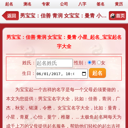
起名
测名
专家
公司
八字
签名
黄历
男宝宝：佳善 青润 女宝宝：曼青 小星_起名_宝宝起名字大全
男宝宝：佳善 青润 女宝宝：曼青 小星_起名_宝宝起名
字大全
姓氏：
性别：
男
女
生日：
为宝宝起一个吉祥的名字是每一个父母必须要做的，
本文为您提供：男宝宝名字大全，比如：佳善，青润，广
杰，秋安，铭潇，令懋， 女宝宝名字大全，比如：曼青，
小星，青夏，心怡，曼宁，稚馨， ... 太极鱼起名网每天为
成千上万的父母提供起名服务，帮助他们轻松的起出吉祥