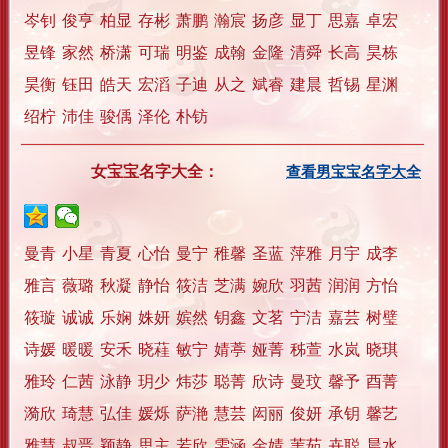
岑钊
俊亨
柏显
存彬
萧鹏
瀚宸
扬彦
显丁
思嘉
卓宏
昱锋
家然
桥潇
可瑞
明鉴
成翰
金隆
清舜
长高
昊栋
昊衡
钰田
皓天
宏滔
子迪
从之
斌睿
建晨
哲锡
星渊
绍柠
沛佳
骏偊
泽伦
朴钫
女宝宝名字大全：
查看男宝宝名字大全
曼青
小星
青夏
心怡
曼宁
稚馨
圣蓝
萍雅
月宇
成李
雅言
薇璐
秋凝
静怡
筱洁
芝满
婉欣
羽茜
润润
方怡
筱璇
诚诚
乐娴
姝妍
嫔然
钥鑫
文茗
宁洁
嘉芸
树璧
诗媛
暖暖
安禾
晓蓕
敏宁
婧葶
娅菁
秭萱
水岚
晓琪
雅玲
仁茜
泳静
玥少
炜莎
聪菁
欣诗
曼玟
馨予
酉菁
漪欣
琦慧
弘佳
媛烁
萨滟
慧芸
闳丽
俊妍
承钥
馨艺
雅慧
叔晋
颖静
思主
若欣
雯涵
金婧
苇茹
卉聪
晨水