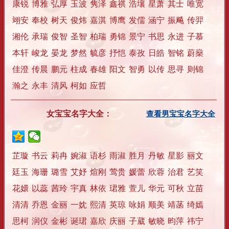
康锐
博雅
弘厚
玉波
隽泽
鑫祺
浩壤
星萧
其士
唯宽
翊安
奉校
树天
俊炜
嘉淇
博鹰
发儒
涵宁
振飚
传羿
湘伦
承瑞
俊智
圣智
柏瑞
勇锦
景宁
书思
永进
子慕
本轩
峻龙
晏龙
梦然
毓彦
抒恺
泰孜
日皓
智铭
蔚燊
佳澄
传晨
鹏元
柱成
春雄
阳文
智勇
以传
思寻
则锦
瀚之
永丰
清风
柯如
应哲
女宝宝名字大全：
查看男宝宝名字大全
芷璇
书云
莉冉
婉淑
语杉
雨淑
胜月
丹敏
星影
丽文
廷玉
海珊
璐雪
艾妤
煊刚
莺贵
媛蕾
欣蓉
治君
艺笑
花嬛
以蕊
茜玲
宇真
林依
珺雅
萱儿
华元
可秋
立苗
清清
乔恩
金丽
一妉
熙清
英琼
咏娟
顺美
靖菡
绮嫣
思柯
润仪
金彬
诞珺
嘉欣
庆丽
子葳
敏晓
昀萍
祎宁