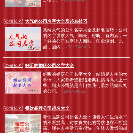
占据了...
- 2017-08-06
[
]
大气的公司名字大全及起名技巧
公司起名
高端大气的公司名字大全及起名技巧：公司
的名字讲求大气、响亮、好听、有内涵，一
个好的公司名字让人回味，印象深刻。比
如，国内...
- 2017-08-05
[
]
好听的婚庆公司名字大全
公司起名
好听的婚庆公司名字大全：结婚是人生的大
事情，大家都希望把结婚典礼搞得高大上一
些。婚庆公司就是专门给我们承办结婚典礼
的公司...
- 2017-08-02
[
]
餐饮品牌公司起名大全
公司起名
餐饮品牌公司起名大全：随着人们生活水平
的不断提高，对饮食文化的需求也在不断提
高。现在人生活节奏很快，年轻人做饭的越