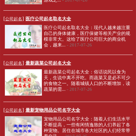
游戏之...
- 2017-07-26
[
]
医疗公司起名取名大全
公司起名
医疗公司起名取名大全：现代人越来越注重
自己的身体健康，医疗保健等相关产业的规
模非常大。这给了医疗公司巨大的商业机
会，越来...
- 2017-07-26
[
]
最新蔬菜公司起名大全
公司起名
最新蔬菜公司起名大全：俗话说民以食为
天，生说中离不开吃。而蔬菜又是必不可少
的食物之一。随着城镇人口的不断增加，读
蔬菜的需...
- 2017-07-26
[
]
最新宠物用品公司名字大全
公司起名
宠物用品公司名字大全：随着人们生活水平
不断提高，一些有闲情逸致的人们养起了各
种宠物。居住在城市各大社区的人们经常带