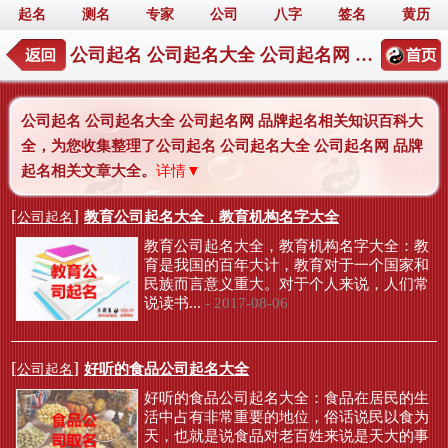
起名
测名
专家
公司
八字
签名
黄历
公司起名 公司起名大全 公司起名网 品牌起名
公司起名 公司起名大全 公司起名网 品牌起名相关知识百科大
全，为您收集整理了公司起名 公司起名大全 公司起名网 品牌
起名相关文章大全。
详情▼
[
]
教育公司起名大全，教育机构名字大全
公司起名
教育公司起名大全，教育机构名字大全：教
育是我国的百年大计，教育对于一个国家和
民族而言意义重大。对于个人来说，人们常
说读书...
- 2017-08-06
[
]
好听的食品公司起名大全
公司起名
好听的食品公司起名大全：食品在居民的生
活中占有非常重要的地位，俗话说民以食为
天，也就是说食品对老百姓来说是天大的事