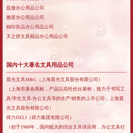
磊傲办公用品公司
雅星办公用品公司
独印良品办公用品公司
天之骄文具精品办公用品公司
国内十大著名文具用品公司
晨光文具M&G（上海晨光文具股份有限公司）
（上海市著名商标，产品以高性价比著称，致力于书写工
具/学生文具/办公文具等的生产/销售的上市公司，上海晨
光文具股份有限公司）
得力DELI（得力集团有限公司）
（创于1988年，国内较大的综合文具供应商，办公文具行