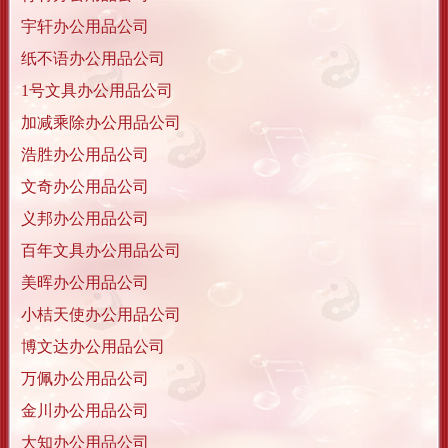
宇轩办公用品公司
纸不语办公用品公司
1号文具办公用品公司
加减乘除办公用品公司
浩胜办公用品公司
文奇办公用品公司
义邦办公用品公司
百年文具办公用品公司
美晖办公用品公司
小桔天使办公用品公司
博文达办公用品公司
万佩办公用品公司
金川办公用品公司
大知办公用品公司