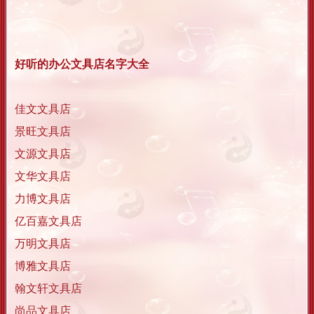
好听的办公文具店名字大全
佳文文具店
景旺文具店
文源文具店
文华文具店
力博文具店
亿百嘉文具店
万明文具店
博雅文具店
翰文轩文具店
尚品文具店