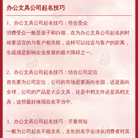
办公文具公司起名技巧
1、办公文具公司起名技巧：符合受众
消费受众一般是孩子和白领，在为办公文具公司起名的时
候要适宜的与客户相关联，这样可以拉近与客户的距离，
生疏感是影响企业发展的最大障碍之一。
2、办公文具公司起名技巧：结合公司定位
首先要为公司定位，公司的市场是要面向全国，还是面向
全球，公司的产品是大众文具，还是中档文件还是高档文
具，这些最好体现在名字当中。
3、办公文具公司起名技巧：尽量简短
一般为公司起名不能太长，太长的名字会淡化消费者对其