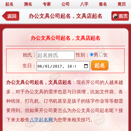
起名
测名
专家
公司
八字
签名
黄历
办公文具公司起名，文具店起名
办公文具公司起名，文具店起名
姓氏：
性别：
男
女
生日：
办公文具公司起名，文具店起名
：现在开公司的人越来越
多，对于办公文具的需求也是与日俱增，比如文件袋、各
种纸张、打孔机、订书机甚至是孩子的练字作业等等都需
要用到。但如果开公司要怎么为办公文具公司起名呢？接
下来太极鱼
八字起名网
为您带来相关技巧。