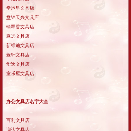
幸运星文具店
盘锦天兴文具店
翰墨香文具店
腾远文具店
新维迪文具店
萱轩文具店
华逸文具店
童乐屋文具店
办公文具店名字大全
百利文具店
润达文具店