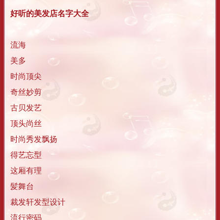
好听的美发店名字大全
流海
美多
时尚顶尖
奇丝妙剪
古贝发艺
顶头尚丝
时尚秀发飘扬
得艺忘型
这厢有理
髪舞台
裁发轩发型设计
流行密码