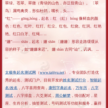
翠绿。苍翠。翠微（青绿的山色，亦泛指青山）。 〔翠
鸟〕属鸣禽类，形似杜鹃，嘴长，头... ...
“红”―― gōng,hóng，起名：红 （紅） hóng 像鲜血的颜
色：红色。红叶。红灯。红尘。红包。红烧。红润。红艳
艳。红口白牙。红绳... ...
“姗”―― shān，起名：姗 shān 〔姗姗〕形容走路缓缓从
容的样子，如“姗姗来迟”。 姗 shàn 古同“讪”，讥讽。 ...
...
太极鱼起名测试网
（
www.taijiyu.net
），专业团队打造优
秀的起名、测试门户。目前开发的
姓名测试打分
，
智能起
名/改名
，八字喜用查询，
康熙字典起名
，
万年历
，
八字
测试
，八字排盘，六爻测试，
周公解梦
，情侣配对，星
座、生肖分析，抽签测试，号码测试等功能和服务，赢得