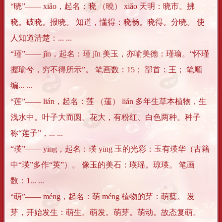
“晓”―― xiǎo，起名：晓 （曉） xiǎo 天明：晓市。拂
晓。破晓。报晓。 知道，懂得：晓畅。晓得。分晓。 使
人知道清楚：... ...
“瑾”―― jǐn，起名：瑾 jǐn 美玉，亦喻美德：瑾瑜。“怀瑾
握瑜兮，穷不得所示”。 笔画数：15； 部首：王； 笔顺
编... ...
“莲”―― lián，起名：莲 （蓮） lián 多年生草本植物，生
浅水中。叶子大而圆。花大，有粉红、白色两种。种子
称“莲子”，... ...
“瑛”―― yīng，起名：瑛 yīng 玉的光彩：玉有瑛华（古籍
中“瑛”多作“英”）。 像玉的美石：瑛瑶。琼瑛。 笔画
数：1... ...
“萌”―― méng，起名：萌 méng 植物的芽：萌蘖。 发
芽，开始发生：萌生。萌发。萌芽。萌动。故态复萌。