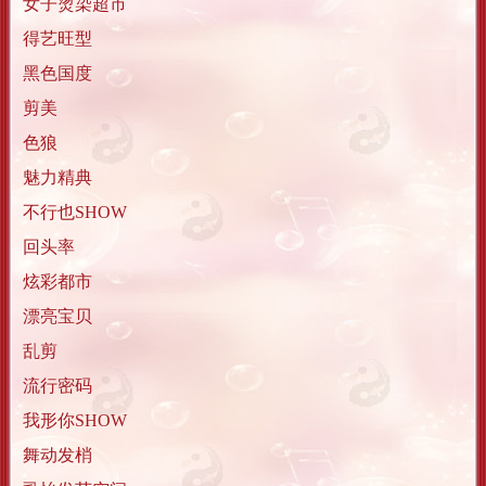
女子烫染超市
得艺旺型
黑色国度
剪美
色狼
魅力精典
不行也SHOW
回头率
炫彩都市
漂亮宝贝
乱剪
流行密码
我形你SHOW
舞动发梢