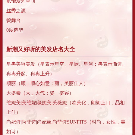
虱怡发艺空间
丝秀之源
髪舞台
0度造型
新潮又好听的美发店名大全
星冉美容美发（星表示星空、星际、星河；冉表示渐进、
冉冉升起、冉冉上升）
顺丽（顺，顺心如意；丽，美丽佳人）
大姿泰（大，大气；姿，姿容）
维妮美|美维妮|薇妮美|美薇妮（欧美化，朗朗上口，品相
上佳）
尚妃诗|尚菲诗|尚妃丝|尚菲诗SUNFITS（时尚，女性，美
如诗）