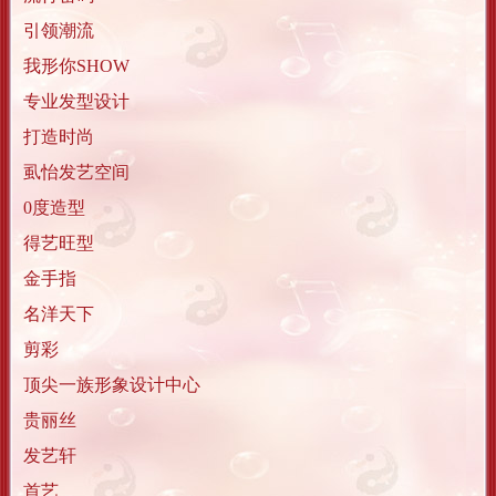
引领潮流
我形你SHOW
专业发型设计
打造时尚
虱怡发艺空间
0度造型
得艺旺型
金手指
名洋天下
剪彩
顶尖一族形象设计中心
贵丽丝
发艺轩
首艺