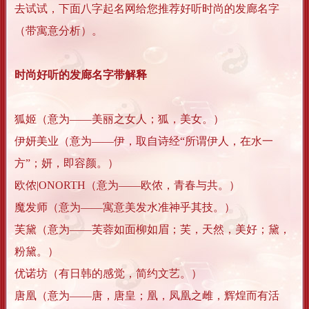
去试试，下面八字起名网给您推荐好听时尚的发廊名字
（带寓意分析）。
时尚好听的发廊名字带解释
狐姬（意为——美丽之女人；狐，美女。）
伊妍美业（意为——伊，取自诗经“所谓伊人，在水一
方”；妍，即容颜。）
欧侬|ONORTH（意为——欧侬，青春与共。）
魔发师（意为——寓意美发水准神乎其技。）
芙黛（意为——芙蓉如面柳如眉；芙，天然，美好；黛，
粉黛。）
优诺坊（有日韩的感觉，简约文艺。）
唐凰（意为——唐，唐皇；凰，凤凰之雌，辉煌而有活