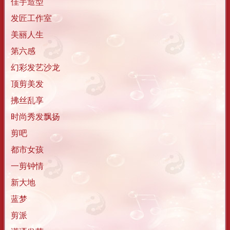
佳宇造型
发匠工作室
美丽人生
第六感
幻彩发艺沙龙
顶剪美发
拂丝乱享
时尚秀发飘扬
剪吧
都市女孩
一剪钟情
新大地
蓝梦
剪派