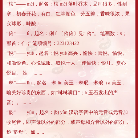
“梅”―― méi，起名：梅 méi 落叶乔木，品种很多，性耐
寒，初春开花，有白、红等颜色，分五瓣，香味很浓，果
实球形，味酸：... ...
“俐”―― lì，起名：俐 lì 〔伶俐〕见“ 伶”。 笔画数：9；
部首：亻； 笔顺编号：323123422
“悦”―― yuè，起名：悦 yuè 高兴，愉快：喜悦。愉悦。
和颜悦色。心悦诚服。取悦于人。 使愉快：悦耳。赏心
悦目。 姓。 ... ...
“琳”―― lín，起名：琳 lín 美玉：琳珉。琳琅（a.美玉，
喻美好珍贵的东西，如“琳琳满目”；b.玉石发出的声
音）。 ... ...
“韵”―― yùn，起名：韵 yùn 汉语字音中的元音或元音加
收尾音，即声母以外的部分，或声母和介音以外的部分，
称“韵母”。如... ...