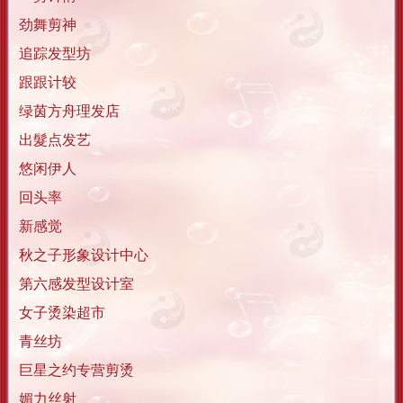
劲舞剪神
追踪发型坊
跟跟计较
绿茵方舟理发店
出髮点发艺
悠闲伊人
回头率
新感觉
秋之子形象设计中心
第六感发型设计室
女子烫染超市
青丝坊
巨星之约专营剪烫
媚力丝射