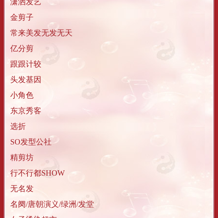
潇洒发艺
金剪子
常来美发无发无天
亿分剪
跟跟计较
头发基因
小角色
东京秀客
选折
SO发型公社
精剪坊
行不行都SHOW
无名发
名阕/唐朝演义/绿洲/发堂