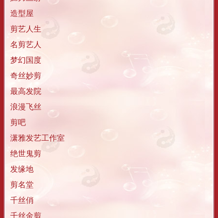
造型屋
剪艺人生
名剪艺人
梦幻国度
奇丝妙剪
最高发院
浪漫飞丝
剪吧
潇雅发艺工作室
绝世鬼剪
发缘地
剪名堂
千丝俏
千丝金剪