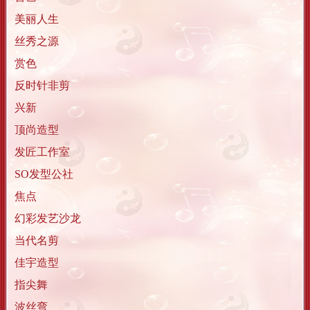
美丽人生
丝秀之源
赏色
反时针非剪
兴新
顶尚造型
发匠工作室
SO发型公社
焦点
幻彩发艺沙龙
当代名剪
佳宇造型
指尖舞
波丝弯