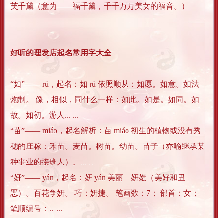
芙千黛（意为——福千黛，千千万万美女的福音。）
好听的理发店起名常用字大全
“如”―― rú，起名：如 rú 依照顺从：如愿。如意。如法
炮制。 像，相似，同什么一样：如此。如是。如同。如
故。如初。游人... ...
“苗”―― miáo，起名解析：苗 miáo 初生的植物或没有秀
穗的庄稼：禾苗。麦苗。树苗。幼苗。苗子（亦喻继承某
种事业的接班人）。... ...
“妍”―― yán，起名：妍 yán 美丽：妍媸（美好和丑
恶）。百花争妍。 巧：妍捷。 笔画数：7； 部首：女；
笔顺编号：... ...