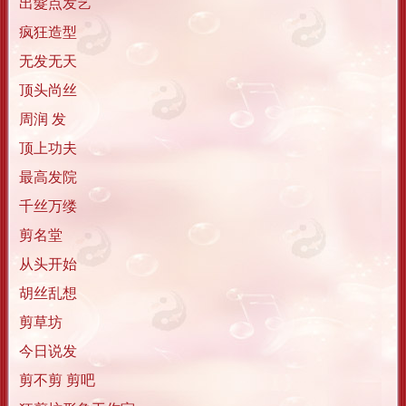
出髮点发艺
疯狂造型
无发无天
顶头尚丝
周润 发
顶上功夫
最高发院
千丝万缕
剪名堂
从头开始
胡丝乱想
剪草坊
今日说发
剪不剪 剪吧