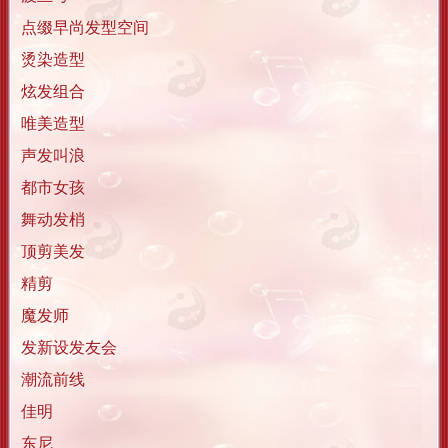
点缀早尚发型空间
烫染造型
炫发组合
唯美造型
声发叫浪
都市女孩
舞动发梢
顶剪美发
精剪
魔发师
发新设发友会
潮流前线
佳明
东尼