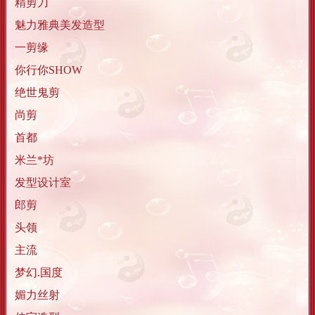
精剪刀
魅力雅典美发造型
一剪缘
你行你SHOW
绝世鬼剪
尚剪
首都
米兰*坊
发型设计室
郎剪
头领
主流
梦幻.国度
媚力丝射