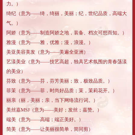
力。）
绮纪（意为——绮，绮丽，美丽；纪，世纪品质，高端大
气。）
阿娇（意为——制造阿娇之地，装备、档次可想而知。）
雅漫（意为——雅，优雅；漫，浪漫。）
美亚美容美发（意为——美遍全亚洲）
艺漾美业（意为——技艺高超，独具艺术氛围的青春荡漾
的美业）
芬致（意为——芬，芬芳美丽；致，极致品质。）
菲茉（意为——菲，时尚好品质；茉，茉莉花开。）
丽亲（丽，美丽；亲，当下网络流行词。）
美丝嘉MSJ（意为——美好；发丝；嘉赞。）
端美（意为——高端；端正美好。）
简美（意为——让美丽很简单，简同剪）