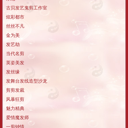
古贝发艺鬼剪工作室
炫彩都市
丝丝不凡
金为美
发艺劫
当代名剪
英姿美发
发丝缘
发舞台发线造型沙龙
剪剪发裁
风暴狂剪
魅力精典
爱情魔发师
一剪钟情