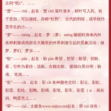
古同“氓1”。 ... ...
“楚”―― chǔ，起名：楚 chǔ 落叶灌木，鲜叶可入药。枝
干坚劲，可以做杖。亦称“牡荆”。 古代的刑杖，或学校扑
责学生的小... ...
“梦”―― mèng，起名：梦 （夢） mèng 睡眠时身体内外
各种刺激或残留在大脑里的外界刺激引起的景象活动：做
梦。梦幻。梦乡... ...
“盼”―― pàn，起名：盼 pàn 希望，想望：盼望。切盼。
看，引申为看待：流盼。左顾右盼。 眼睛白黑分明：盼
倩。 笔画... ...
“彩”―― cǎi，起名：彩 cǎi 各种颜色交织：彩云。彩虹。
彩霞。彩绘。彩陶。彩绸。彩笔。彩车。彩蛋（ａ．画在
鸡、鸭蛋壳上... ...
“翠”―― cuì，太极鱼www.taijiyu.net起名：翠 cuì 绿色：