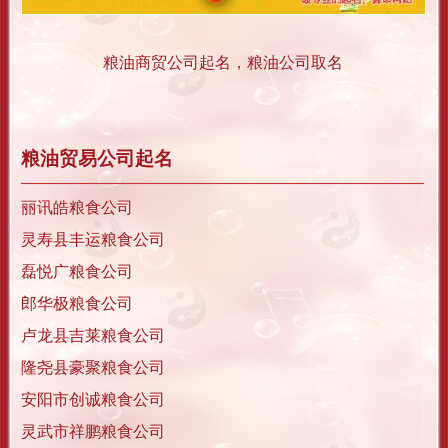
粮油商贸公司起名，粮油公司取名
粮油贸易公司起名
丽讯皓粮食公司
灵寿县丰运粮食公司
磊悦广粮食公司
郎华极粮食公司
卢龙县吉莱粮食公司
隆尧县豪聚粮食公司
安阳市创诚粮食公司
灵武市祥鹏粮食公司