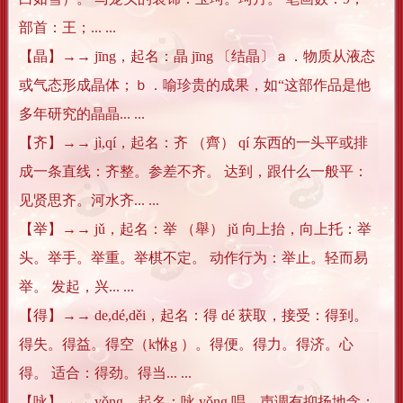
部首：王；... ...
【晶】→→ jīng，起名：晶 jīng 〔结晶〕ａ．物质从液态
或气态形成晶体；ｂ．喻珍贵的成果，如“这部作品是他
多年研究的晶晶... ...
【齐】→→ jì,qí，起名：齐 （齊） qí 东西的一头平或排
成一条直线：齐整。参差不齐。 达到，跟什么一般平：
见贤思齐。河水齐... ...
【举】→→ jǔ，起名：举 （舉） jǔ 向上抬，向上托：举
头。举手。举重。举棋不定。 动作行为：举止。轻而易
举。 发起，兴... ...
【得】→→ de,dé,děi，起名：得 dé 获取，接受：得到。
得失。得益。得空（k恘g ）。得便。得力。得济。心
得。 适合：得劲。得当... ...
【咏】→→ yǒng，起名：咏 yǒng 唱，声调有抑扬地念：