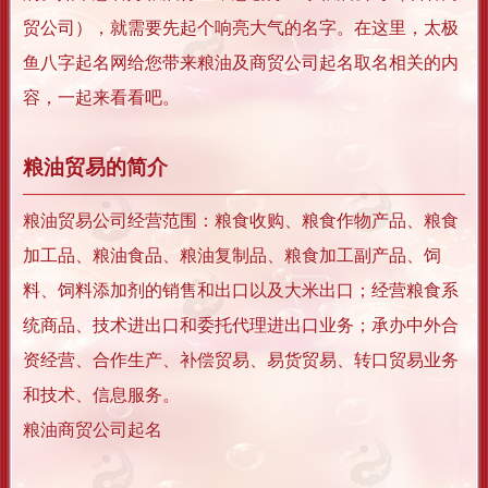
贸公司），就需要先起个响亮大气的名字。在这里，太极
鱼八字起名网给您带来粮油及商贸公司起名取名相关的内
容，一起来看看吧。
粮油贸易的简介
粮油贸易公司经营范围：粮食收购、粮食作物产品、粮食
加工品、粮油食品、粮油复制品、粮食加工副产品、饲
料、饲料添加剂的销售和出口以及大米出口；经营粮食系
统商品、技术进出口和委托代理进出口业务；承办中外合
资经营、合作生产、补偿贸易、易货贸易、转口贸易业务
和技术、信息服务。
粮油商贸公司起名