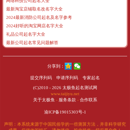
网络科技公司起名大全
最新淘宝店铺取名改名字大全
2024最新消防公司起名及名字参考
2024好听的淘宝网店名字大全
礼品公司起名字大全
最新公司起名常见问题解答
分享到：
提交序列码
申请序列码
专家起名
(C)2010 - 2026
太极鱼起名测试网
www.taijiyu.net
关于太极鱼
-
服务条款
-
合作联系
渝ICP备19015303号-1
声明：本系统来源于中国民俗学的一些测算方法，并非科学研究