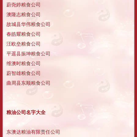
蔚尧婷粮食公司
澳隆志粮食公司
故城县华伟粮食公司
春皓耀粮食公司
汪欧垒粮食公司
平遥县振坤粮食公司
维澳时粮食公司
蔚智雄粮食公司
曲周县东顺粮食公司
粮油公司名字大全
东澳达粮油有限责任公司