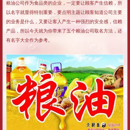
粮油公司作为食品类的企业，一定要让顾客产生信赖，所
以名字就显得特别重要，要点明主题让顾客知道公司主要
的业务是什么，又要让客人产生一种强烈的安全感，信赖
产品，所以今天就为你带来了五个粮油公司取名方法，还
有名字大全作为参考。