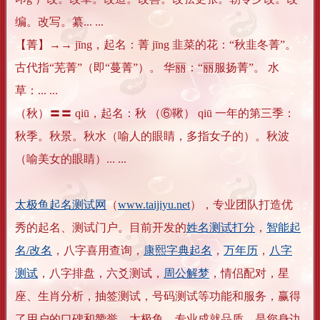
编。改写。纂... ...
【菁】→→ jīng，起名：菁 jīng 韭菜的花：“秋韭冬菁”。
古代指“芜菁”（即“蔓菁”）。 华丽：“丽服扬菁”。 水
草：... ...
（秋）〓〓 qiū，起名：秋 （⑥鞦） qiū 一年的第三季：
秋季。秋景。秋水（喻人的眼睛，多指女子的）。秋波
（喻美女的眼睛）... ...
太极鱼起名测试网
（
www.taijiyu.net
），专业团队打造优
秀的起名、测试门户。目前开发的
姓名测试打分
，
智能起
名/改名
，八字喜用查询，
康熙字典起名
，
万年历
，
八字
测试
，八字排盘，六爻测试，
周公解梦
，情侣配对，星
座、生肖分析，抽签测试，号码测试等功能和服务，赢得
了用户的口碑和赞誉。太极鱼，专业成就品质，是您身边