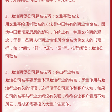
实，才能给公司取个好名字，带来好运。
2、粮油商贸公司起名技巧：文雅字取名法
用文雅字给店铺取名的方法是中国特有的商业性命名。因
为中国受儒家思想的影响，传统上有一种重文抑商的观
念，于是一些商人把商业性场所也命名为像文人的书斋一
样，如：“阁”、“轩”、“居”、“园”等。推荐阅读：粮油公
司取名
3、粮油商贸公司起名技巧：突出行业特点
粮油公司名字要尽量体现粮油行业的特点，尽量使用与粮
油行业有关的词语，这样便于公司宣传和客户认知，如果
公司的名字与行业之间没有关联，往往会让客户看后不知
所云，后期还需要投入大量广告宣传。