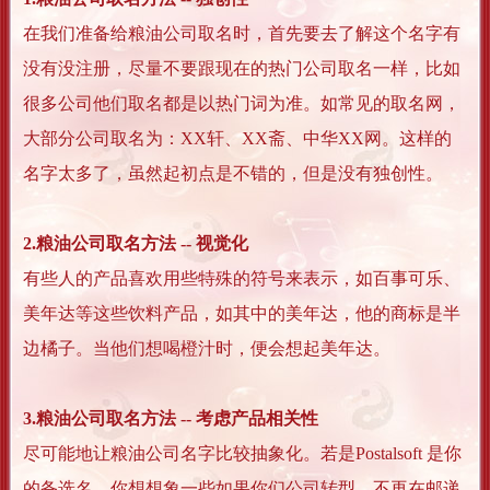
在我们准备给粮油公司取名时，首先要去了解这个名字有
没有没注册，尽量不要跟现在的热门公司取名一样，比如
很多公司他们取名都是以热门词为准。如常见的取名网，
大部分公司取名为：XX轩、XX斋、中华XX网。这样的
名字太多了，虽然起初点是不错的，但是没有独创性。
2.粮油公司取名方法 -- 视觉化
有些人的产品喜欢用些特殊的符号来表示，如百事可乐、
美年达等这些饮料产品，如其中的美年达，他的商标是半
边橘子。当他们想喝橙汁时，便会想起美年达。
3.粮油公司取名方法 -- 考虑产品相关性
尽可能地让粮油公司名字比较抽象化。若是Postalsoft 是你
的备选名，你想想象一些如果你们公司转型，不再在邮递