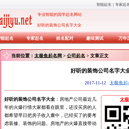
智能起名
｜
专家起
专业智能的国学起名网站
好听的装饰公司名字大全
智能起名
专家起名
姓名配对
趣味测试
万年
当前位置：
太极鱼起名网
>
公司起名
> 文章正文
好听的装饰公司名字大
2017-11-12
太极鱼起
好听的装饰公司名字大全
：房地产公司最近几
太极
年的火爆行情大家都看在眼里，还没买房的人
都希望早日把房子收入囊中，已经买了的要考
虑装修、装饰的问题。房地产的火爆直接带动