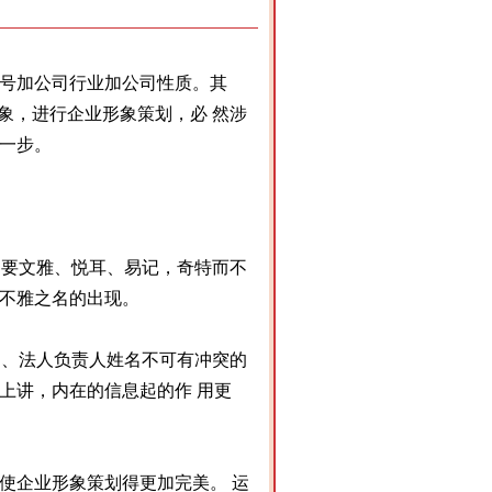
号加公司行业加公司性质。其
象，进行企业形象策划，必 然涉
一步。
，要文雅、悦耳、易记，奇特而不
不雅之名的出现。
名、法人负责人姓名不可有冲突的
上讲，内在的信息起的作 用更
使企业形象策划得更加完美。 运