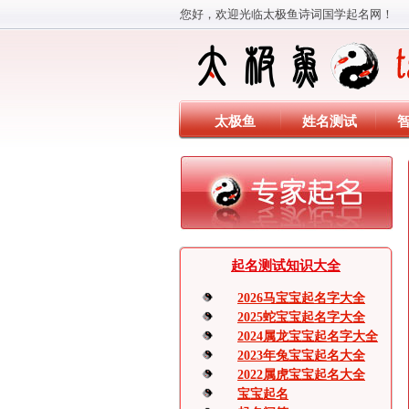
您好，欢迎光临太极鱼诗词国学起名网！
太极鱼
姓名测试
起名测试知识大全
2026马宝宝起名字大全
2025蛇宝宝起名字大全
2024属龙宝宝起名字大全
2023年兔宝宝起名大全
2022属虎宝宝起名大全
宝宝起名