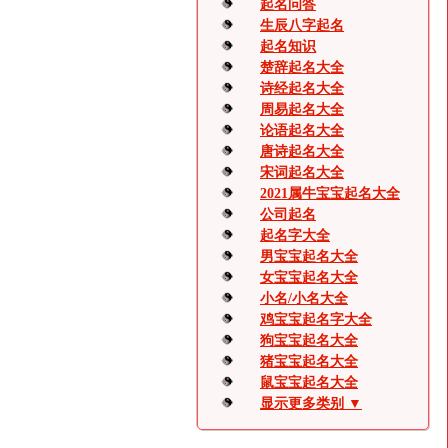
起名问答
生辰八字起名
起名知识
楚辞起名大全
诗经起名大全
周易起名大全
论语起名大全
唐诗起名大全
宋词起名大全
2021属牛宝宝起名大全
公司起名
起名字大全
男宝宝起名大全
女宝宝起名大全
小名/小名大全
鸡宝宝起名字大全
狗宝宝起名大全
猪宝宝起名大全
鼠宝宝起名大全
显示更多类别 ▼