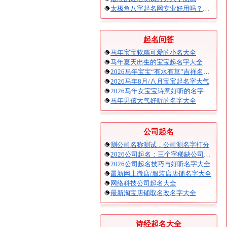
太极鱼八字起名网专业好用吗？太极鱼起名怎么样？
起名问答
马年宝宝软糯可爱的小名大全
马年夏天出生的宝宝起名字大全
2026马年宝宝“有水有草”吉祥名字大全
2026马年8月/八月宝宝起名字大气
2026马年女宝宝诗意好听的名字
马年男孩大气好听的名字大全
公司起名
测公司名称测试，公司测名字打分
2026公司起名：三个字稀缺公司名大全
2026公司起名技巧与好听名字大全
最新网上微店/服装店店铺名字大全
网络科技公司起名大全
最新淘宝店铺取名改名字大全
诗经起名大全