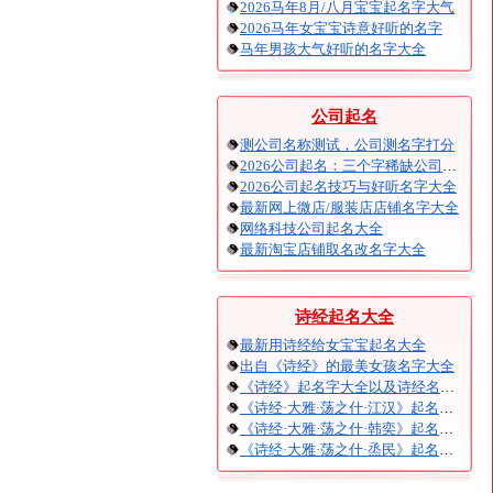
2026马年8月/八月宝宝起名字大气
2026马年女宝宝诗意好听的名字
马年男孩大气好听的名字大全
公司起名
测公司名称测试，公司测名字打分
2026公司起名：三个字稀缺公司名大全
2026公司起名技巧与好听名字大全
最新网上微店/服装店店铺名字大全
网络科技公司起名大全
最新淘宝店铺取名改名字大全
诗经起名大全
最新用诗经给女宝宝起名大全
出自《诗经》的最美女孩名字大全
《诗经》起名字大全以及诗经名句赏析
《诗经·大雅·荡之什·江汉》起名大全以及赏析
《诗经·大雅·荡之什·韩奕》起名大全以及赏析
《诗经·大雅·荡之什·烝民》起名大全以及赏析