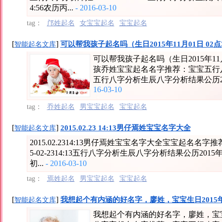
4:56农历丙...
- 2016-03-10
tag：
邝姓起名
女宝宝起名
宝宝起名
[
]
可以帮我孩子起名吗（生日2015年11月01日 02
智能起名文库
可以帮我孩子起名吗（生日2015年11
孩乔姓宝宝起名名字推荐：宝宝五行八字分析
五行八字分析生辰八字分析结果公历2015年
16-03-10
tag：
乔姓起名
男宝宝起名
宝宝起名
[
]
2015.02.23 14:13男仔焉姓宝宝名字大全
智能起名文库
2015.02.2314:13男仔焉姓宝宝名字大全宝宝起名名
5-02-2314:13五行八字分析生辰八字分析结果公历2015
初...
- 2016-03-10
tag：
焉姓起名
男宝宝起名
宝宝起名
[
]
我想起个有内涵的好名字，廖姓，宝宝生日2015年12
智能起名文库
我想起个有内涵的好名字，廖姓，宝宝生日