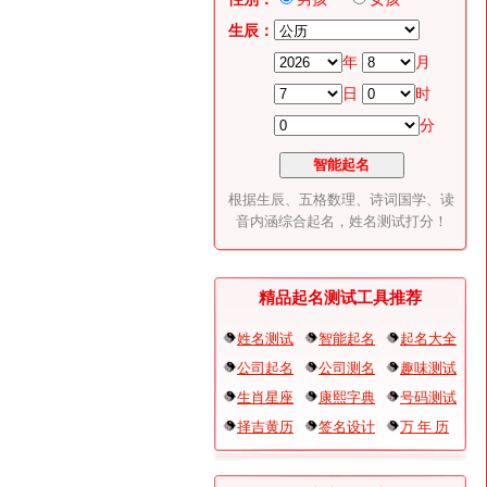
生辰：
年
月
日
时
分
根据生辰、五格数理、诗词国学、读
音内涵综合起名，姓名测试打分！
精品起名测试工具推荐
姓名测试
智能起名
起名大全
公司起名
公司测名
趣味测试
生肖星座
康熙字典
号码测试
择吉黄历
签名设计
万 年 历