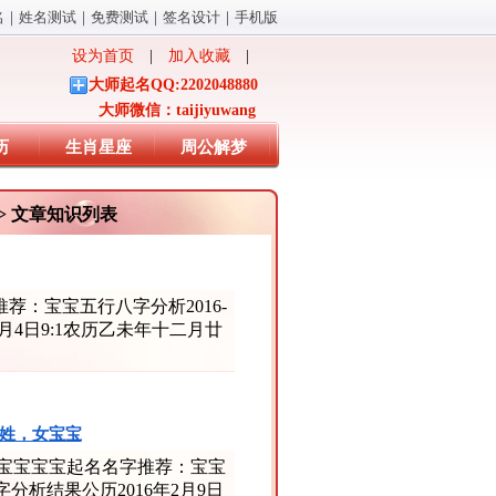
名
｜
姓名测试
｜
免费测试
｜
签名设计
｜
手机版
设为首页
|
加入收藏
|
大师起名QQ:2202048880
大师微信：taijiyuwang
历
生肖星座
周公解梦
> 文章知识列表
字推荐：宝宝五行八字分析2016-
2月4日9:1农历乙未年十二月廿
，邝姓，女宝宝
，女宝宝宝宝起名名字推荐：宝宝
八字分析结果公历2016年2月9日