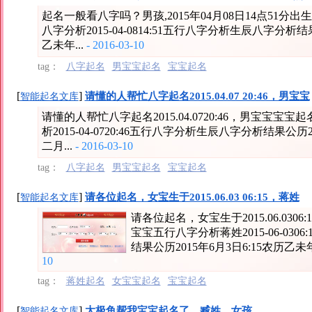
起名一般看八字吗？男孩,2015年04月08日14点51
八字分析2015-04-0814:51五行八字分析生辰八字分析结果
乙未年...
- 2016-03-10
tag：
八字起名
男宝宝起名
宝宝起名
[
]
请懂的人帮忙八字起名2015.04.07 20:46，男宝宝
智能起名文库
请懂的人帮忙八字起名2015.04.0720:46，男宝宝
析2015-04-0720:46五行八字分析生辰八字分析结果公历2
二月...
- 2016-03-10
tag：
八字起名
男宝宝起名
宝宝起名
[
]
请各位起名，女宝生于2015.06.03 06:15，蒋姓
智能起名文库
请各位起名，女宝生于2015.06.03
宝宝五行八字分析蒋姓2015-06-03
结果公历2015年6月3日6:15农历乙未年四
10
tag：
蒋姓起名
女宝宝起名
宝宝起名
[
]
太极鱼帮我宝宝起名了，臧姓，女孩
智能起名文库