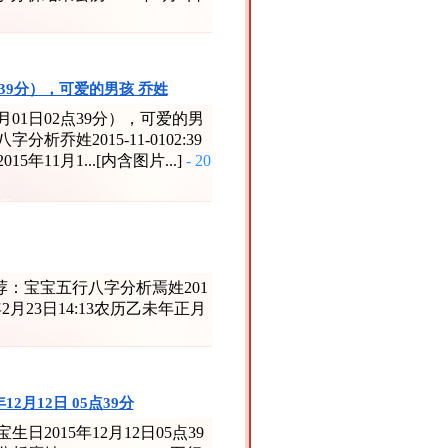
点39分），可爱的男孩 乔姓
月01日02点39分），可爱的男
乔姓2015-11-0102:39
11月1...[内含图片...]
- 20
字推荐：宝宝五行八字分析焉姓201
年2月23日14:13农历乙未年正月
月12日 05点39分
2015年12月12日05点39