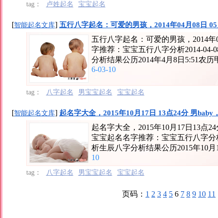
tag：
卢姓起名
宝宝起名
[
]
五行八字起名：可爱的男孩，2014年04月08日 05
智能起名文库
五行八字起名：可爱的男孩，2014年0
字推荐：宝宝五行八字分析2014-04-
分析结果公历2014年4月8日5:51农历甲
6-03-10
tag：
八字起名
男宝宝起名
宝宝起名
[
]
起名字大全，2015年10月17日 13点24分 男ba
智能起名文库
起名字大全，2015年10月17日13点
宝宝起名名字推荐：宝宝五行八字分析201
析生辰八字分析结果公历2015年10月17日
10
tag：
八字起名
男宝宝起名
宝宝起名
页码：
1
2
3
4
5
6
7
8
9
10
11