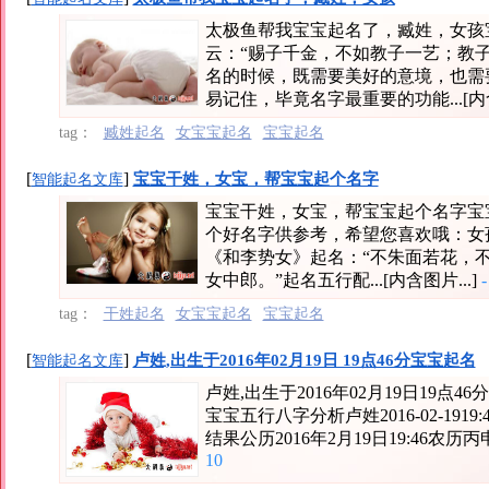
太极鱼帮我宝宝起名了，臧姓，女孩
云：“赐子千金，不如教子一艺；教
名的时候，既需要美好的意境，也需
易记住，毕竟名字最重要的功能...[内含
tag：
臧姓起名
女宝宝起名
宝宝起名
[
]
宝宝干姓，女宝，帮宝宝起个名字
智能起名文库
宝宝干姓，女宝，帮宝宝起个名字宝
个好名字供参考，希望您喜欢哦：女
《和李势女》起名：“不朱面若花，
女中郎。”起名五行配...[内含图片...]
-
tag：
干姓起名
女宝宝起名
宝宝起名
[
]
卢姓,出生于2016年02月19日 19点46分宝宝起名
智能起名文库
卢姓,出生于2016年02月19日19点
宝宝五行八字分析卢姓2016-02-19
结果公历2016年2月19日19:46农历丙申
10